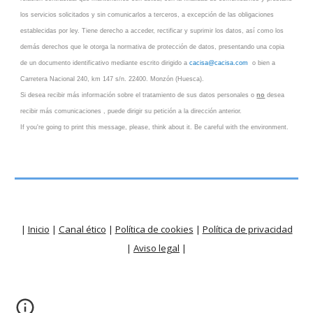
los servicios solicitados y sin comunicarlos a terceros, a excepción de las obligaciones
establecidas por ley. Tiene derecho a acceder, rectificar y suprimir los datos, así como los
demás derechos que le otorga la normativa de protección de datos, presentando una copia
de un documento identificativo mediante escrito dirigido a
cacisa@cacisa.com
o bien a
Carretera Nacional 240, km 147 s/n. 22400. Monzón (Huesca).
Si desea recibir más información sobre el tratamiento de sus datos personales o
no
desea
recibir más comunicaciones , puede dirigir su petición a la dirección anterior.
If you're going to print this message, please, think about it. Be careful with the environment.
|
Inicio
|
Canal ético
|
Política de cookies
|
Política de privacidad
|
Aviso legal
|