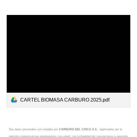
CARTEL BIOMASA CARBURO 2025.pdf
Sus datos personales son tratados por
CARBURO DEL CINCA S.A.
, legitimados por la
relación contractual que mantenemos con usted, con la finalidad de comunicarnos y prestarle